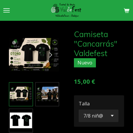
Ir
al
contenido
principal
Camiseta
"Cancarrás"
Valdefest
Nuevo
15,00 €
Talla